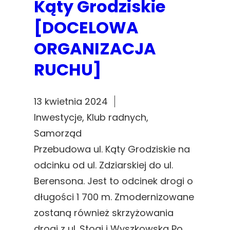
Kąty Grodziskie
[DOCELOWA
ORGANIZACJA
RUCHU]
13 kwietnia 2024
Inwestycje
, 
Klub radnych
, 
Samorząd
Przebudowa ul. Kąty Grodziskie na
odcinku od ul. Zdziarskiej do ul.
Berensona. Jest to odcinek drogi o
długości 1 700 m. Zmodernizowane
zostaną również skrzyżowania
drogi z ul. Stogi i Wyszkowską Po