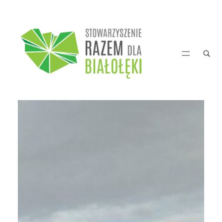
Przejdź
do
treści