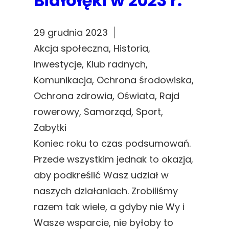
Białołęki w 2023 r.
29 grudnia 2023
Akcja społeczna
, 
Historia
, 
Inwestycje
, 
Klub radnych
, 
Komunikacja
, 
Ochrona środowiska
, 
Ochrona zdrowia
, 
Oświata
, 
Rajd
rowerowy
, 
Samorząd
, 
Sport
, 
Zabytki
Koniec roku to czas podsumowań.
Przede wszystkim jednak to okazja,
aby podkreślić Wasz udział w
naszych działaniach. Zrobiliśmy
razem tak wiele, a gdyby nie Wy i
Wasze wsparcie, nie byłoby to