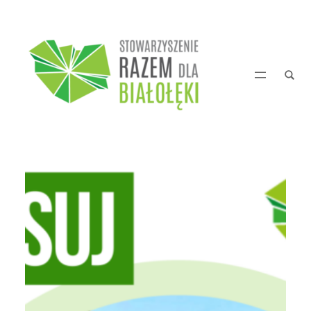
Przejdź
do
treści