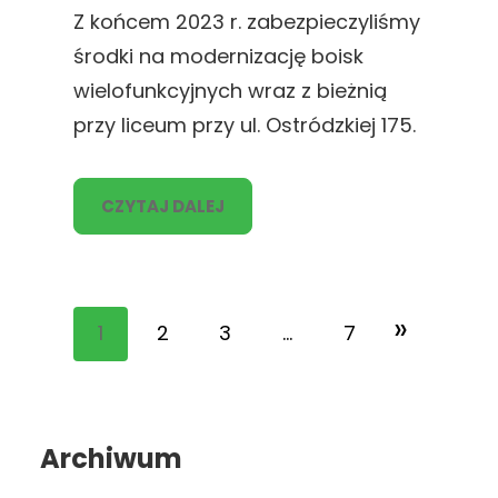
Z końcem 2023 r. zabezpieczyliśmy
środki na modernizację boisk
wielofunkcyjnych wraz z bieżnią
przy liceum przy ul. Ostródzkiej 175.
CZYTAJ DALEJ
»
1
2
3
…
7
Archiwum