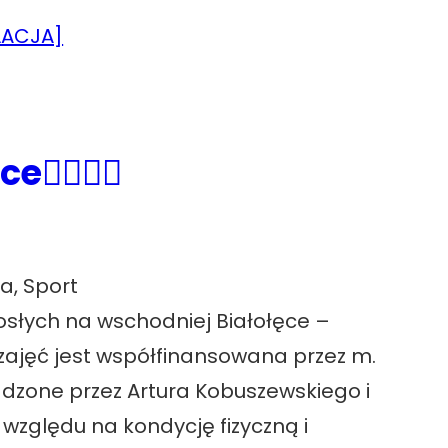
‍♀️🏃‍♂️
na
, 
Sport
rosłych na wschodniej Białołęce –
zajęć jest współfinansowana przez m.
adzone przez Artura Kobuszewskiego i
względu na kondycję fizyczną i