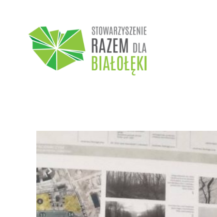
Przejdź
do
treści