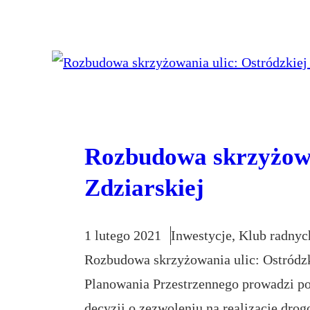
Rozbudowa skrzyżowan
Zdziarskiej
1 lutego 2021
Inwestycje
, 
Klub radnyc
Rozbudowa skrzyżowania ulic: Ostródzki
Planowania Przestrzennego prowadzi p
decyzji o zezwoleniu na realizację dro