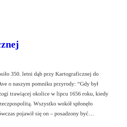
cznej
iło 350. letni dąb przy Kartograficznej do
Ave o naszym pomniku przyrody: “Gdy był
ogi trawiącej okolice w lipcu 1656 roku, kiedy
zeczpospolitą. Wszystko wokół spłonęło
ówczas pojawił się on – posadzony być…