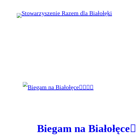
Przejdź
do
treści
Biegam na Białołęce🏃‍♀️