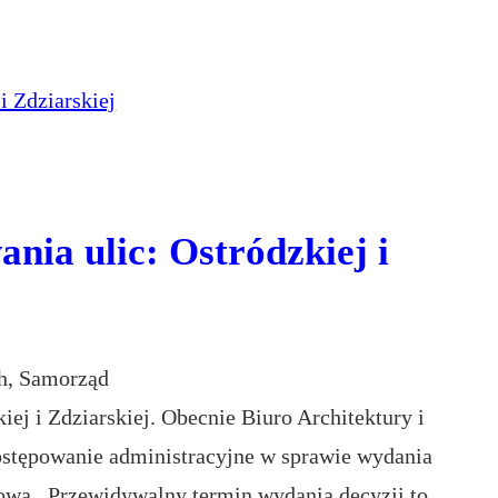
ia ulic: Ostródzkiej i
h
, 
Samorząd
ej i Zdziarskiej. Obecnie Biuro Architektury i
ostępowanie administracyjne w sprawie wydania
gową. Przewidywalny termin wydania decyzji to