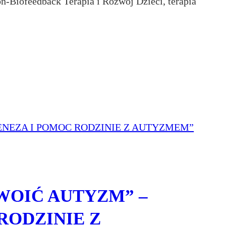
Biofeedback Terapia i Rozwój Dzieci, terapia
OSWOIĆ AUTYZM” –
RODZINIE Z