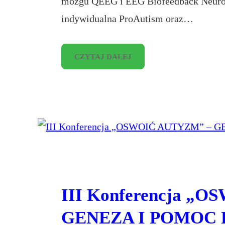
mózgu QEEG i EEG Biofeedback Neuron-
indywidualna ProAutism oraz…
CZYTAJ DALEJ
III Konferencja „
GENEZA I POMOC 