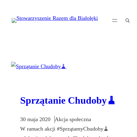
Przejdź
do
treści
Sprzątanie Chudoby🧹
30 maja 2020
Akcja społeczna
W ramach akcji #SprzątamyChudoby🧹