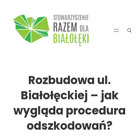
Przejdź
do
treści
Rozbudowa ul.
Białołęckiej – jak
wygląda procedura
odszkodowań?