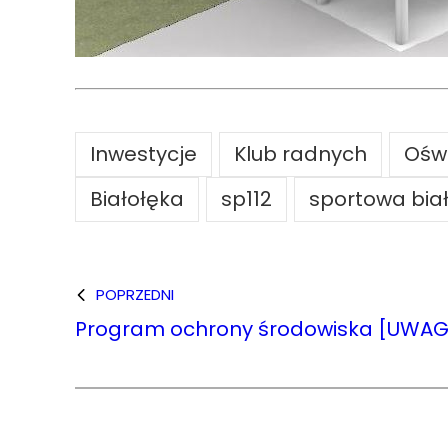
Inwestycje
Klub radnych
Ośw
Białołęka
sp112
sportowa bia
POPRZEDNI
Program ochrony środowiska [UWAG