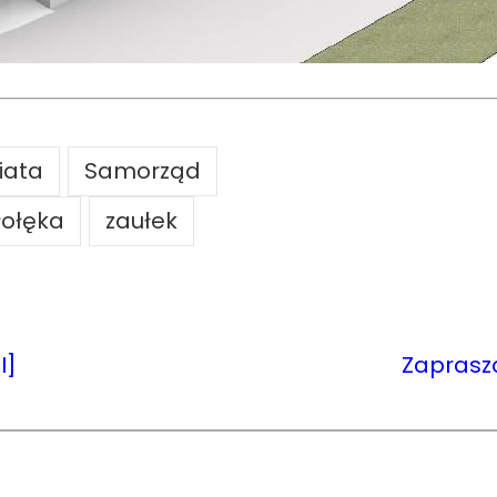
iata
Samorząd
łołęka
zaułek
I]
Zaprasza