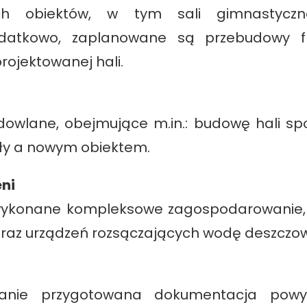
cych obiektów, w tym sali gimnastyc
datkowo, zaplanowane są przebudowy fr
ojektowanej hali.
owlane, obejmujące m.in.: budowę hali spo
oły a nowym obiektem.
eni
 wykonane kompleksowe zagospodarowanie, 
az urządzeń rozsączających wodę deszczo
tanie przygotowana dokumentacja powy