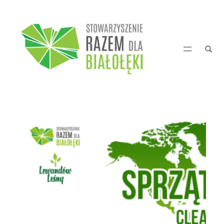
Przejdź
do
treści