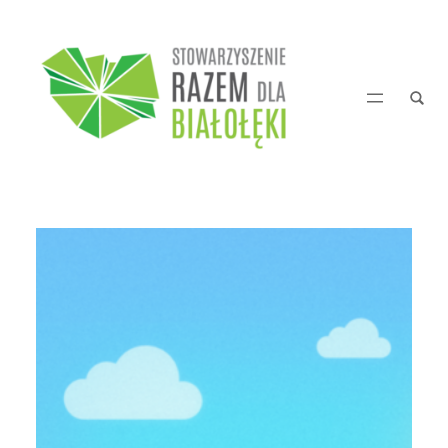
Przejdź
do
treści