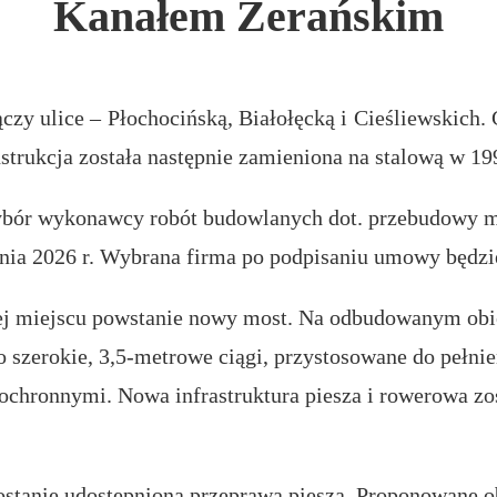
Kanałem Żerańskim
ączy ulice – Płochocińską, Białołęcką i Cieśliewskich.
strukcja została następnie zamieniona na stalową w 19
wybór wykonawcy robót budowlanych dot. przebudowy mo
znia 2026 r. Wybrana firma po podpisaniu umowy będzi
 jej miejscu powstanie nowy most. Na odbudowanym ob
o szerokie, 3,5-metrowe ciągi, przystosowane do pełni
 ochronnymi. Nowa infrastruktura piesza i rowerowa 
stanie udostępniona przeprawa piesza. Proponowane o