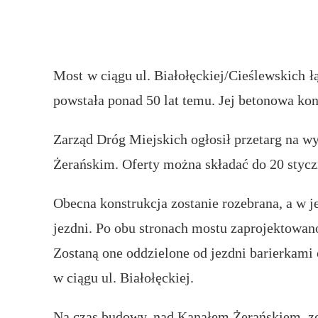
Most w ciągu ul. Białołęckiej/Cieślewskich ł
powstała ponad 50 lat temu. Jej betonowa kon
Zarząd Dróg Miejskich ogłosił przetarg na 
Żerańskim. Oferty można składać do 20 styc
Obecna konstrukcja zostanie rozebrana, a w
jezdni. Po obu stronach mostu zaprojektowan
Zostaną one oddzielone od jezdni barierkami
w ciągu ul. Białołęckiej.
Na czas budowy, nad Kanałem Żerańskiem, zo