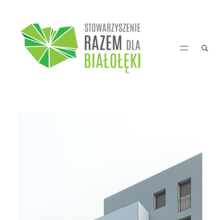
Przejdź
do
treści