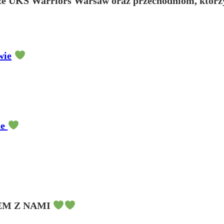
że UKS Warriors Warsaw oraz przechodniom, którzy s
wie
ie
EM Z NAMI