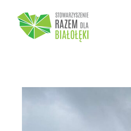
Przejdź
do
treści