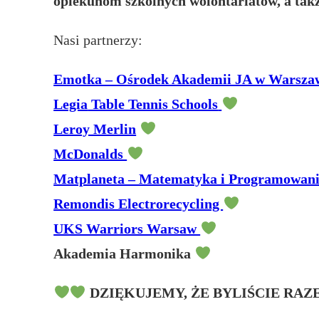
opiekunom szkolnych wolontariatów, a tak
Nasi partnerzy:
Emotka – Ośrodek Akademii JA w Warsza
Legia
Table Tennis Schools
Leroy Merlin
McDonalds
Matplaneta – Matematyka i Programowan
Remondis Electrorecycling
UKS Warriors Warsaw
Akademia Harmonika
DZIĘKUJEMY, ŻE BYLIŚCIE
RAZ