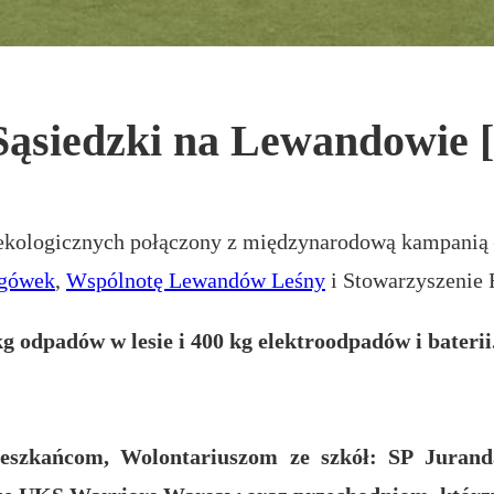
k Sąsiedzki na Lewando
 ekologicznych połączony z międzynarodową kampanią
rgówek
,
Wspólnotę Lewandów Leśny
i Stowarzyszenie 
 odpadów w lesie i 400 kg elektroodpadów i baterii
zkańcom, Wolontariuszom ze szkół: SP Jurand