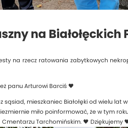
uszny na Białołęckich
kwesty na rzecz ratowania zabytkowych nekrop
eż panu Arturowi Barciś 🖤
z sąsiad, mieszkaniec Białołęki od wielu lat
iezmiernie miło poinformować, że w tym roku
na Cmentarzu Tarchomińskim.
🖤 Dziękujemy 